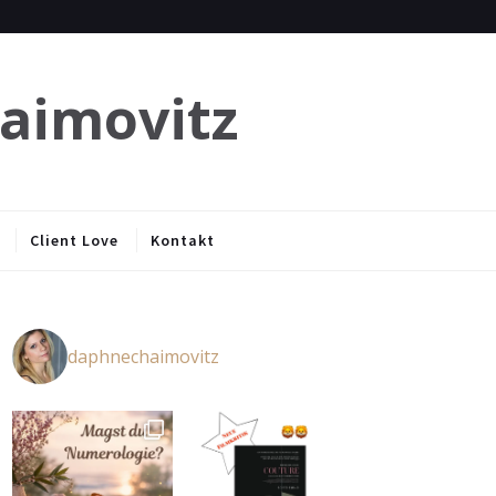
haimovitz
Client Love
Kontakt
daphnechaimovitz