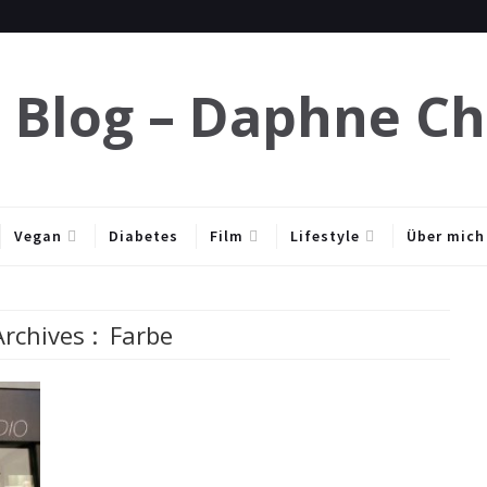
e Blog – Daphne C
Vegan
Diabetes
Film
Lifestyle
Über mich
rchives :
Farbe