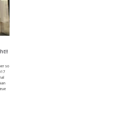
ht!!
mer so
017
mal
ian
neue
u