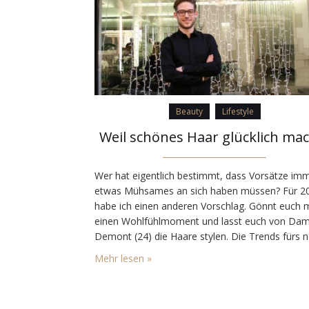
Beauty
Lifestyle
Weil schönes Haar glücklich mac
Wer hat eigentlich bestimmt, dass Vorsätze im
etwas Mühsames an sich haben müssen? Für 2
habe ich einen anderen Vorschlag. Gönnt euch 
einen Wohlfühlmoment und lasst euch von Dam
Demont (24) die Haare stylen. Die Trends fürs 
Jahr und wie es ist, als jüngster im Team Chef z
Mehr lesen »
sein, verrät er in seinem Hairstudio «SPAZE» im
Zürcher…