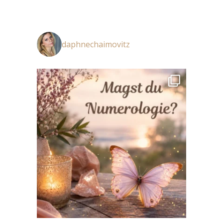
daphnechaimovitz