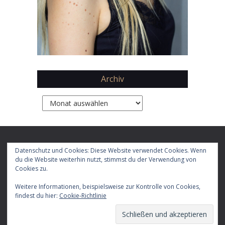
Archiv
Archiv
Copyright 2026 by
Daphne Chaimovitz
Datenschutz und Cookies: Diese Website verwendet Cookies. Wenn
du die Website weiterhin nutzt, stimmst du der Verwendung von
Cookies zu.
Impressum
Datenschutz
Weitere Informationen, beispielsweise zur Kontrolle von Cookies,
findest du hier:
Cookie-Richtlinie
E-
Facebook
X
Instagram
LinkedIn
YouTube
RSS-
TikTok
Mail
Feed