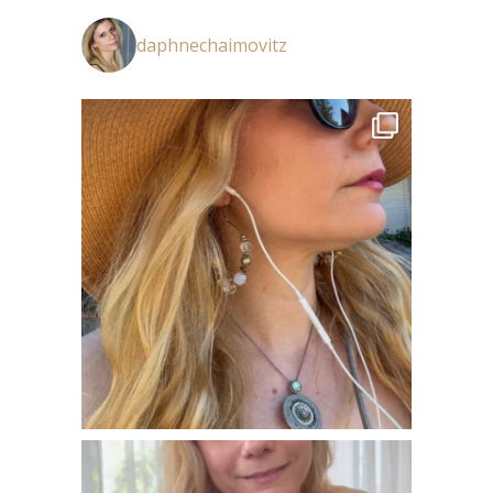
daphnechaimovitz