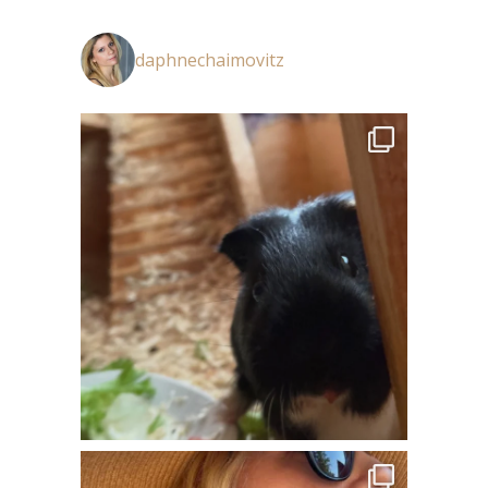
daphnechaimovitz