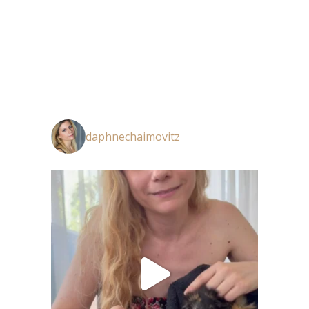
daphnechaimovitz