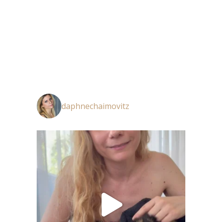
daphnechaimovitz