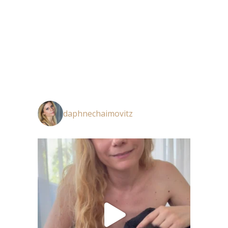
daphnechaimovitz