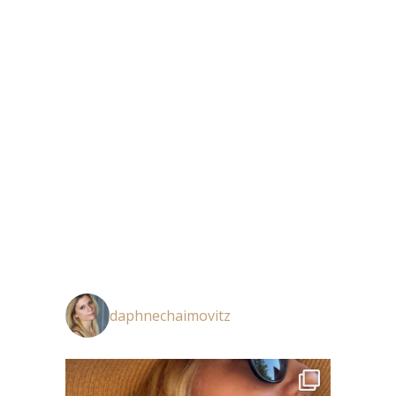
daphnechaimovitz