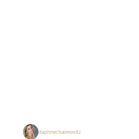
daphnechaimovitz