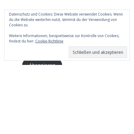
Datenschutz und Cookies: Diese Website verwendet Cookies. Wenn
Abonniere meinen Blog
du die Website weiterhin nutzt, stimmst du der Verwendung von
Cookies zu.
Gib deine E-Mail-Adresse an, um meinen Blog
Weitere Informationen, beispielsweise zur Kontrolle von Cookies,
zu abonnieren.
findest du hier:
Cookie-Richtlinie
E-
Mail-
Adresse
Abonnieren
Suche
Über mich