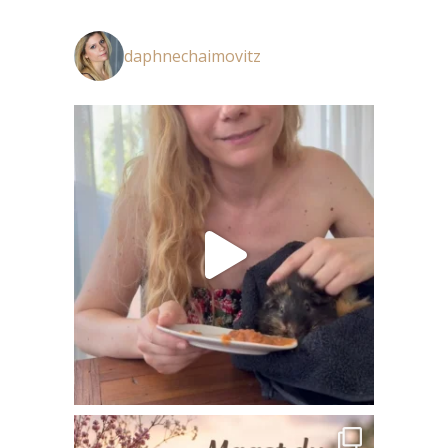
daphnechaimovitz