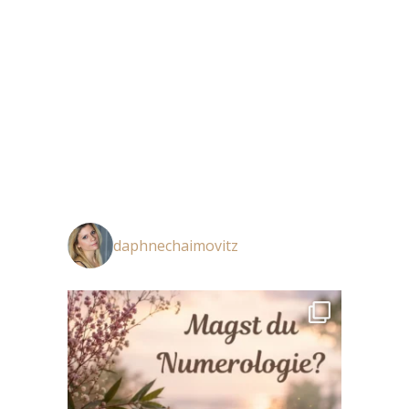
daphnechaimovitz