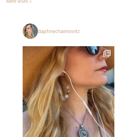
Mehr lesen »
Wenigen, die…
daphnechaimovitz