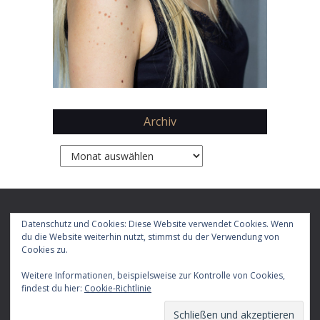
Archiv
Archiv
Copyright 2026 by
Daphne Chaimovitz
Datenschutz und Cookies: Diese Website verwendet Cookies. Wenn
du die Website weiterhin nutzt, stimmst du der Verwendung von
Cookies zu.
Impressum
Datenschutz
Weitere Informationen, beispielsweise zur Kontrolle von Cookies,
E-
Facebook
X
Instagram
LinkedIn
YouTube
RSS-
TikTok
findest du hier:
Cookie-Richtlinie
Mail
Feed