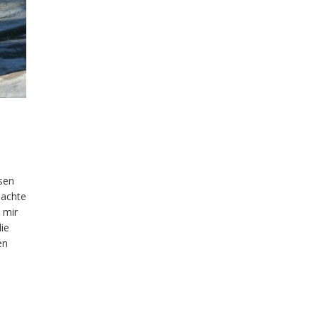
ssen
machte
 mir
ie
en
 die
n,