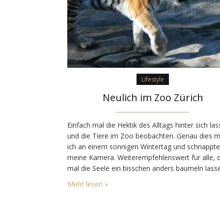
Lifestyle
Neulich im Zoo Zürich
Einfach mal die Hektik des Alltags hinter sich la
und die Tiere im Zoo beobachten. Genau dies 
ich an einem sonnigen Wintertag und schnappte
meine Kamera. Weiterempfehlenswert für alle, d
mal die Seele ein bisschen anders baumeln lass
wollen. Die Königspinguine sind die ersten, auf
Mehr lesen »
man im Zoo trifft. Sie sind wohl eine der Wenige
die…