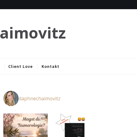
haimovitz
Client Love
Kontakt
daphnechaimovitz