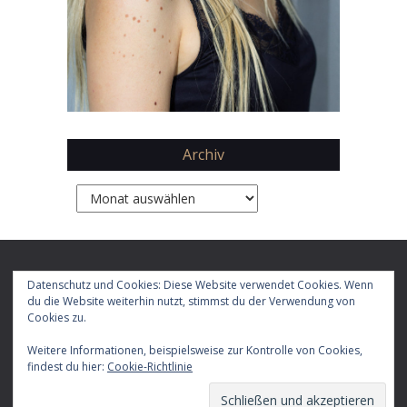
Archiv
Archiv
Copyright 2026 by
Daphne Chaimovitz
Datenschutz und Cookies: Diese Website verwendet Cookies. Wenn
du die Website weiterhin nutzt, stimmst du der Verwendung von
Cookies zu.
Impressum
Datenschutz
Weitere Informationen, beispielsweise zur Kontrolle von Cookies,
E-
Facebook
X
Instagram
LinkedIn
YouTube
RSS-
TikTok
findest du hier:
Cookie-Richtlinie
Mail
Feed