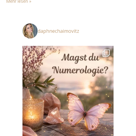
Mehr lesen »
dafür…
daphnechaimovitz