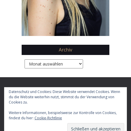
Archiv
Archiv
Copyright 2026 by
Daphne Chaimovitz
Datenschutz und Cookies: Diese Website verwendet Cookies. Wenn
du die Website weiterhin nutzt, stimmst du der Verwendung von
Cookies zu.
Impressum
Datenschutz
Weitere Informationen, beispielsweise zur Kontrolle von Cookies,
E-
Facebook
X
Instagram
LinkedIn
YouTube
RSS-
TikTok
findest du hier:
Cookie-Richtlinie
Mail
Feed