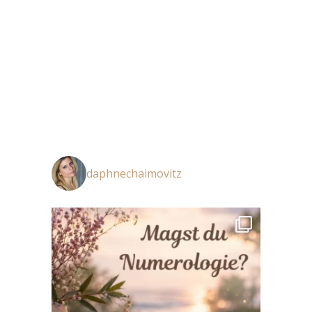
daphnechaimovitz