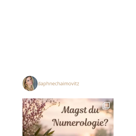
daphnechaimovitz