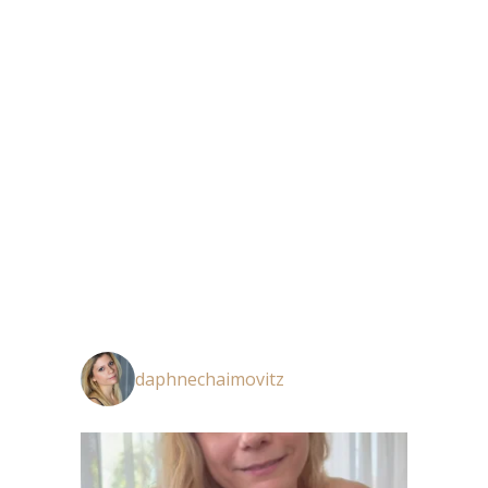
daphnechaimovitz