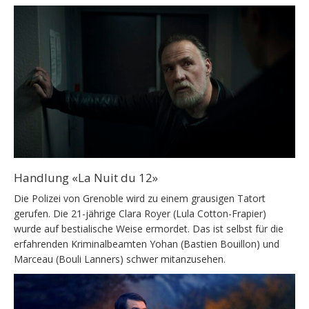
Handlung «La Nuit du 12»
Die Polizei von Grenoble wird zu einem grausigen Tatort
gerufen. Die 21-jährige Clara Royer (Lula Cotton-Frapier)
wurde auf bestialische Weise ermordet. Das ist selbst für die
erfahrenden Kriminalbeamten Yohan (Bastien Bouillon) und
Marceau (Bouli Lanners) schwer mitanzusehen.