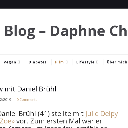
e Blog – Daphne C
Vegan
Diabetes
Film
Lifestyle
Über mich
w mit Daniel Brühl
12/2019
0 Comments
niel Brühl (41) stellte mit
Julie Delpy
Zoe»
vor. Zum ersten Mal war er