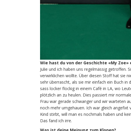
Wie hast du von der Geschichte «My Zoe» 
Julie und ich haben uns regelmässig getroffen. S
verwirklichen wollte. Über diesen Stoff hat sie ni
sehr überrascht, als sie mir einfach ein Buch in d
sass locker flockig in einem Café in LA, wo Le
plötzlich an zu heulen. Dies passiert mir normal
Frau war gerade schwanger und wir warteten auf
noch mehr umgehauen. Ich war gleich angefixt v
Kind stirbt, will man es nochmals haben und ke
Das fand ich irre.
Was ist deine Meinung zum Klonen?