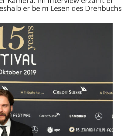
er Kamera. Im Interview erzählt er
eshalb er beim Lesen des Drehbuchs