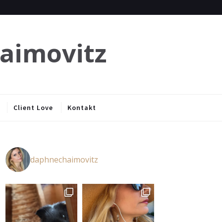
haimovitz
Client Love
Kontakt
daphnechaimovitz