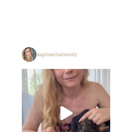
daphnechaimovitz