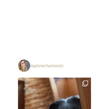
daphnechaimovitz