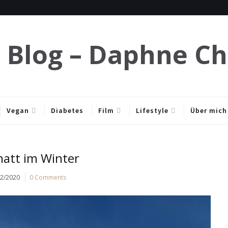
e Blog – Daphne C
Vegan
Diabetes
Film
Lifestyle
Über mich
att im Winter
12/2020
0 Comments