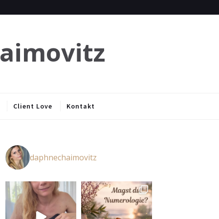
haimovitz
Client Love
Kontakt
daphnechaimovitz