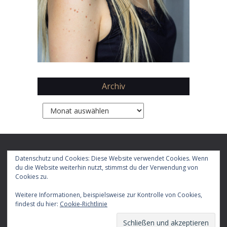
Archiv
Archiv
Copyright 2026 by
Daphne Chaimovitz
Datenschutz und Cookies: Diese Website verwendet Cookies. Wenn
du die Website weiterhin nutzt, stimmst du der Verwendung von
Cookies zu.
Impressum
Datenschutz
Weitere Informationen, beispielsweise zur Kontrolle von Cookies,
findest du hier:
Cookie-Richtlinie
E-
Facebook
X
Instagram
LinkedIn
YouTube
RSS-
TikTok
Mail
Feed