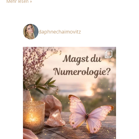
Mehr lesen »
AL ist die israelische Airline…
daphnechaimovitz