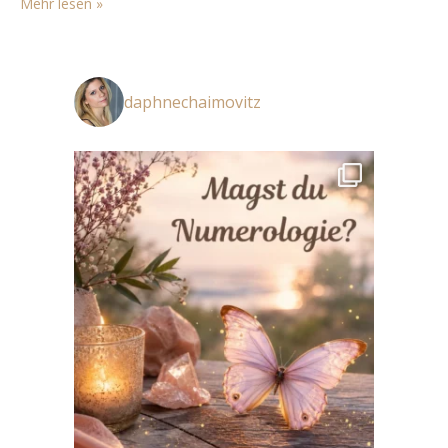
Mehr lesen »
(Matthew McConaughey), der die Bergbaufirma seines
Vaters…
daphnechaimovitz