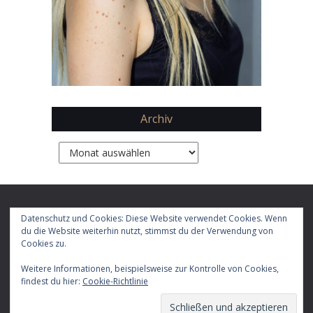
Archiv
Archiv
Copyright 2026 by
Daphne Chaimovitz
Datenschutz und Cookies: Diese Website verwendet Cookies. Wenn
du die Website weiterhin nutzt, stimmst du der Verwendung von
Cookies zu.
Impressum
Datenschutz
Weitere Informationen, beispielsweise zur Kontrolle von Cookies,
findest du hier:
Cookie-Richtlinie
E-
Facebook
X
Instagram
LinkedIn
YouTube
RSS-
TikTok
Mail
Feed