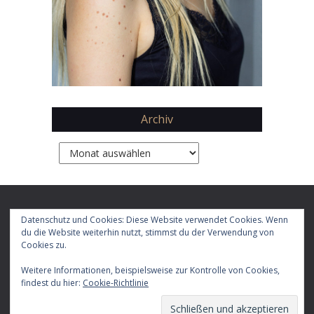
Archiv
Archiv
Copyright 2026 by
Daphne Chaimovitz
Datenschutz und Cookies: Diese Website verwendet Cookies. Wenn
du die Website weiterhin nutzt, stimmst du der Verwendung von
Cookies zu.
Impressum
Datenschutz
Weitere Informationen, beispielsweise zur Kontrolle von Cookies,
E-
Facebook
X
Instagram
LinkedIn
YouTube
RSS-
TikTok
findest du hier:
Cookie-Richtlinie
Mail
Feed