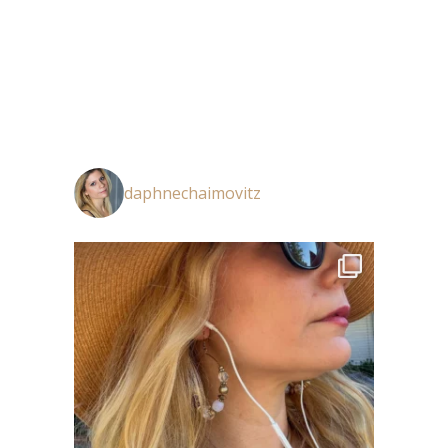
daphnechaimovitz