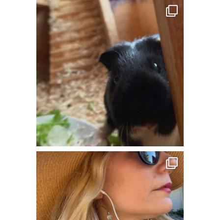
daphnechaimovitz