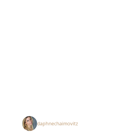
daphnechaimovitz