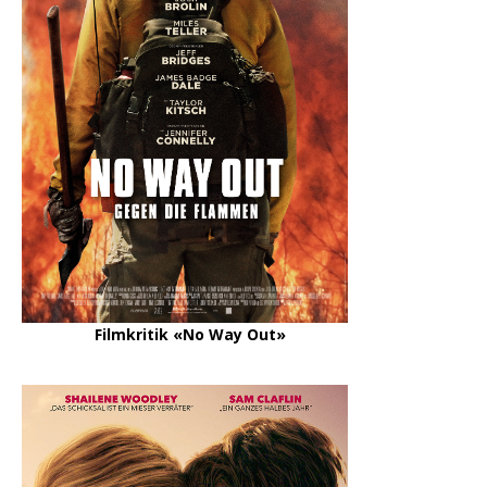
Filmkritik «No Way Out»