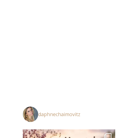
daphnechaimovitz