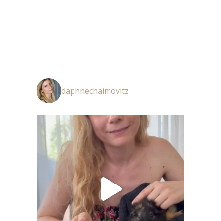
daphnechaimovitz