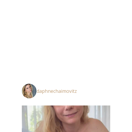
daphnechaimovitz