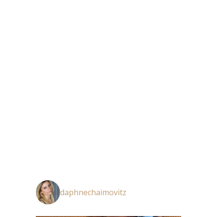
daphnechaimovitz