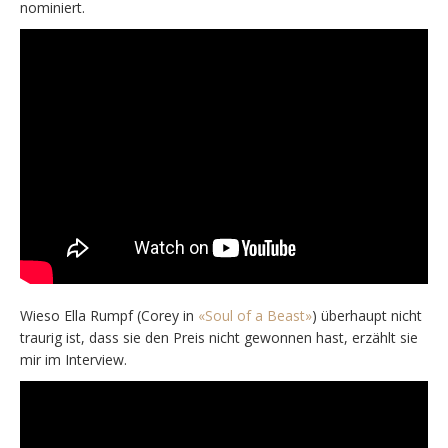
nominiert.
Wieso Ella Rumpf (Corey in
«Soul of a Beast»
) überhaupt nicht
traurig ist, dass sie den Preis nicht gewonnen hast, erzählt sie
mir im Interview.