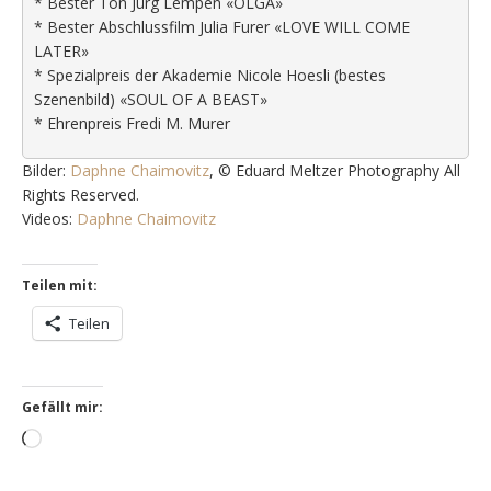
* Bester Ton Jürg Lempen «OLGA»
* Bester Abschlussfilm Julia Furer «LOVE WILL COME
LATER»
* Spezialpreis der Akademie Nicole Hoesli (bestes
Szenenbild) «SOUL OF A BEAST»
* Ehrenpreis Fredi M. Murer
Bilder:
Daphne Chaimovitz
, © Eduard Meltzer Photography All
Rights Reserved.
Videos:
Daphne Chaimovitz
Teilen mit:
Teilen
Gefällt mir:
Wird
geladen …