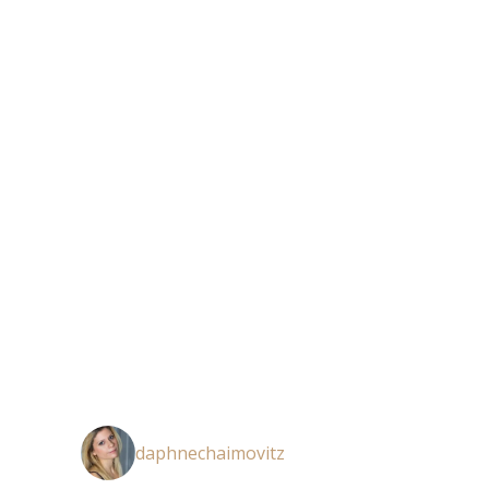
daphnechaimovitz