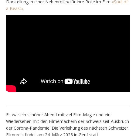
Darstellung in einer Nebenrolle» für ihre Rolle im Film
«Soul of
a Beast»
.
Es war ein schöner Abend mit viel Film-Magie und ein
Wiedersehen mit den Filmemachern der Schweiz seit Ausbruch
der Corona-Pandemie. Die Verleihung des nächsten Schweizer
Filmpreis findet am 24. März 2023 in Genf statt.